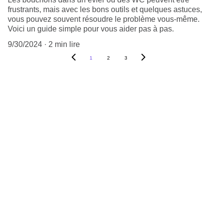
frustrants, mais avec les bons outils et quelques astuces,
vous pouvez souvent résoudre le problème vous-même.
Voici un guide simple pour vous aider pas à pas.
9/30/2024
2 min lire
1
2
3
SERVICES DE PLOMBERIE
Dépannage
Recherche de fuite
Création et rénovation
BLOG
Actu et astuce
BLEU PLOMBERIE