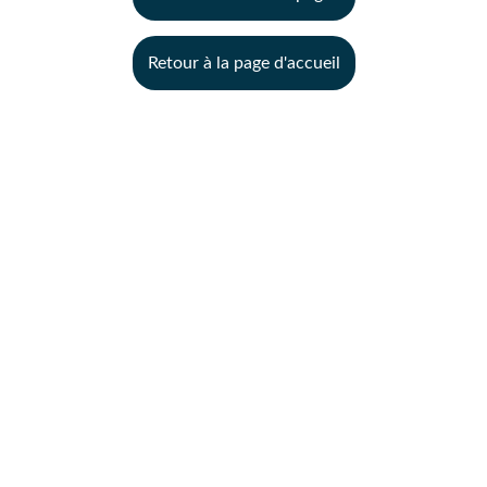
Retour à la page d'accueil
SERVICES DE PLOMBERIE
Dépannage
Recherche de fuite
Création et rénovation
BLOG
Actu et astuce
BLEU PLOMBERIE
Contact
Avis client
Mentions légales